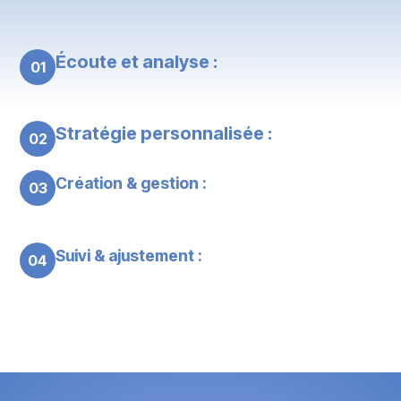
Écoute et analyse :
01
Stratégie personnalisée :
02
Création & gestion :
03
Suivi & ajustement :
04