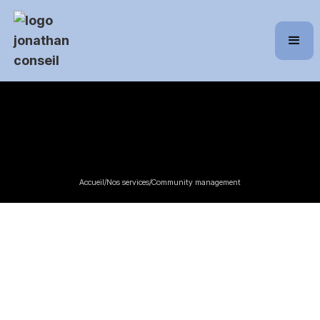
Accueil
/
Nos services
/
Community management